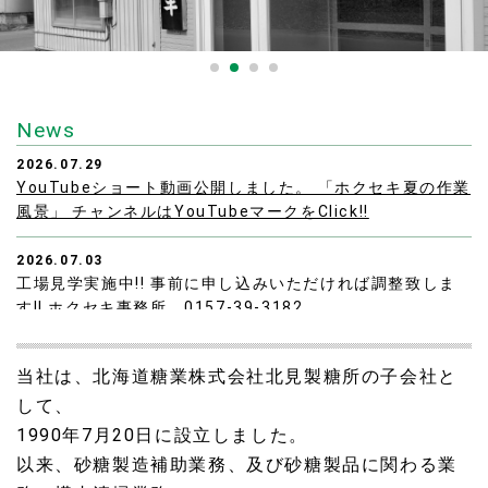
News
2026.07.29
YouTubeショート動画公開しました。 「ホクセキ夏の作業
風景」 チャンネルはYouTubeマークをClick!!
2026.07.03
工場見学実施中!! 事前に申し込みいただければ調整致しま
す!! ホクセキ事務所 0157-39-3182
2026.07.03
当社は、北海道糖業株式会社北見製糖所の子会社と
社員募集中!!
して、
1990年7月20日に設立しました。
以来、砂糖製造補助業務、及び砂糖製品に関わる業