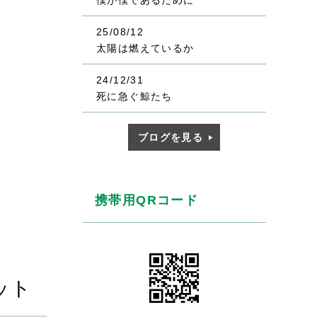
僕が僕であるために
25/08/12
太陽は燃えているか
24/12/31
死に急ぐ鯨たち
ブログを見る
携帯用QRコード
ット