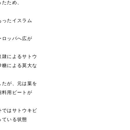
ったため、
あったイスラム
ーロッパへ広が
奴隷によるサトウ
砂糖による莫大な
したが、元は葉を
飼料用ビートが
外ではサトウキビ
っている状態