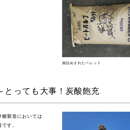
袋詰めされたペレット
～とっても大事！炭酸飽充
砂糖製造においては
備です。