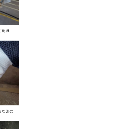
て乾燥
うな形に