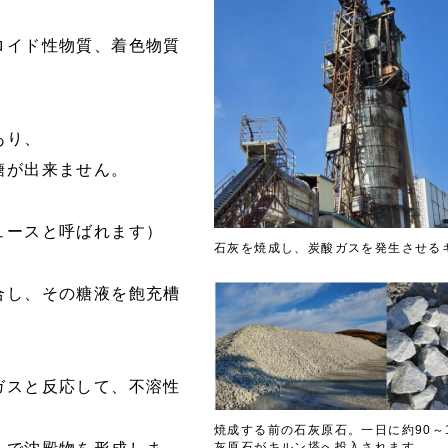
ロイド性物質、着色物質
あり、
糖が出来ません。
ュースと呼ばれます）
石灰を焼成し、炭酸ガスを発生させる
合し、その糖液を飽充槽
ガスと反応して、不溶性
焼成する前の石灰原石。一日に約90～
灰原石がキルン塔へ投入されます。