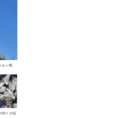
キルン塔。
100ｔの石